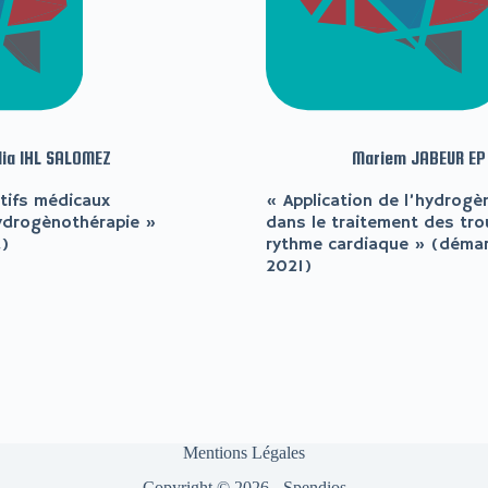
lia IHL SALOMEZ
Mariem JABEUR E
tifs médicaux
« Application de l’hydrogè
hydrogènothérapie »
dans le traitement des tro
)
rythme cardiaque » (déma
2021)
Mentions Légales
Copyright © 2026 - Spendios