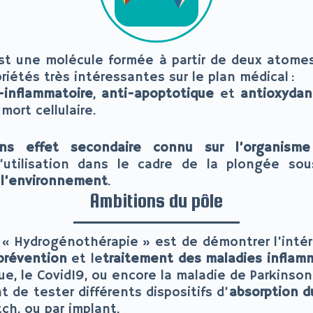
st une molécule formée à partir de deux atomes
iétés très intéressantes sur le plan médical :
-inflammatoire
,
anti-apoptotique
et
antioxydan
 mort cellulaire.
ns effet secondaire connu sur l’organisme
’utilisation dans le cadre de la plongée so
 l’environnement
.
Ambitions du pôle
e « Hydrogénothérapie » est de démontrer l’inté
révention
et le
traitement des maladies inflam
ue, le Covid19, ou encore la maladie de Parkinson
t de tester différents dispositifs d’
absorption d
tch, ou par implant.