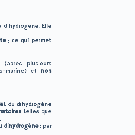
 d’hydrogène. Elle
te
; ce qui permet
(après plusieurs
us-marine) et
non
rêt du dihydrogène
matoires
telles que
.
u dihydrogène
: par