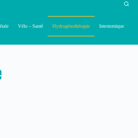
étale
Vélo – Santé
Hydrogénothérapie
Intestomique
e