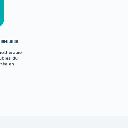
P MEDJOUB
nothérapie
ubles du
rrée en