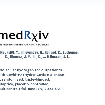
ABOREAU, Y., Milovancev, A., Rolland, C., Eychenne,
C., Alcaraz, J. P., Ihl, C., ... & Bosson, J. L. :
Molecular hydrogen for outpatients
ith Covid-19 (Hydro-Covid): a phase
, randomised, triple-blinded,
daptive, placebo-controlled,
ulticentre trial. medRxiv, 2024-02.
”