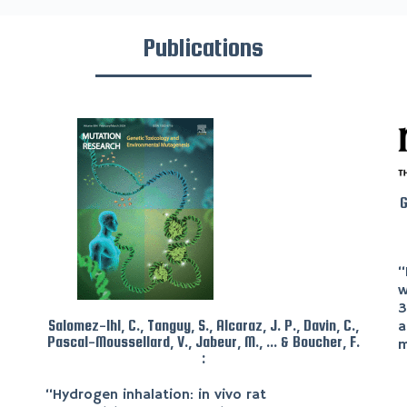
Publications
G
“
w
3
Salomez-Ihl, C., Tanguy, S., Alcaraz, J. P., Davin, C.,
a
Pascal-Moussellard, V., Jabeur, M., ... & Boucher, F.
m
:
“
Hydrogen inhalation: in vivo rat